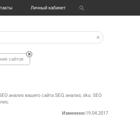
такты
Личный кабинет
itrix
графия
и графика
OH
Новости
Транспорт
CRM Bitrix24
Разное
FAQ
ние сайтов
 SEO анализ вашего сайта SEO, анализ; sku: SEO
лиз;
Изменено:
19.04.2017