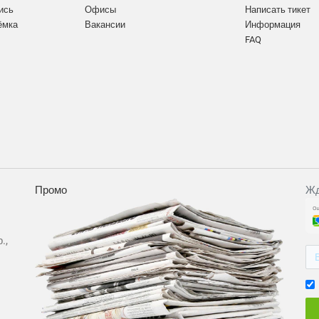
ись
Офисы
Написать тикет
ёмка
Вакансии
Информация
FAQ
Промо
Жд
.,