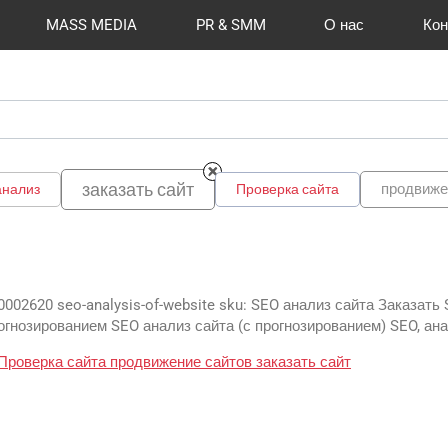
MASS MEDIA
PR & SMM
О нас
Кон
й формат
I Automation
Отзывы
Радио
Видео и видеосъёмка
Сувениры и подарки
Портфолио
Разработка сайтов
Магазины и ТЦ
Вакансии
Вход
Публикации
CMS 1C-B
Шелко
Фото 
O
заказать сайт
продвиже
анализ
Проверка сайта
0002620 seo-analysis-of-website sku: SEO анализ сайта Заказать
огнозированием SEO анализ сайта (с прогнозированием) SEO, ана
Проверка сайта
продвижение сайтов
заказать сайт