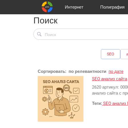
Интернет
Полиграфия
Поиск
Клиенты
Реклама и продвижение
Цифра и офсет
Телевидение
Аудио и звукозапись
Партнеры
Офисы
Корзина
Газеты
Широки
A
SEO
Сортировать:
по релевантности
по дате
SEO анализ сайта
2620 артикул: 000
анализ сайта с пр
Теги:
SEO
анализ