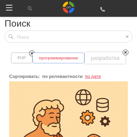
Поиск
разработка
PHP
программирование
Сортировать:
по релевантности
по дате
Google
Яндекс
Вконтакте
SEO
SMM