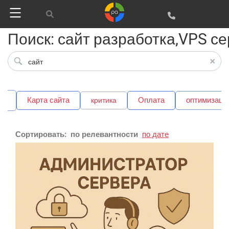
Поиск: сайт разработка,VPS с
йт
Карта сайта
Оплата
оптимизаци
критика
Сортировать:
по релевантности
по дате
Google
Яндекс
Вконтакте