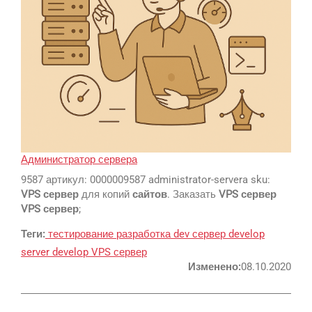
SEO
SMM
Регистрация
Администратор сервера
Реклама и продвижение
9587 артикул: 0000009587 administrator-servera sku:
AI Automation
VPS сервер
для копий
сайтов
. Заказать
VPS сервер
VPS сервер
;
Разработка сайтов
Цифра и офсет
Теги:
тестирование
разработка
dev сервер
develop
CMS 1C-Bitrix
Широкий формат
server
develop
VPS сервер
Телевидение
CRM Bitrix24
Сувениры и подарки
Изменено:
08.10.2020
Газеты
Шелкография
Аудио и звукозапись
Радио