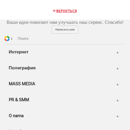
Радио
Разное
Видео и видеосъёмка
ВЕРНУТЬСЯ
Магазины и ТЦ
Customers
Фото и графика
Ваши идеи помогают нам улучшать наш сервис. Спасибо!
OOH
Partners
Kancelarije
Написать нам
Транспорт
Reviews
Поиск
Publications
Korpa
Интернет
News
Moj nalog
Our works
Полиграфия
MASS MEDIA
PR & SMM
O nama