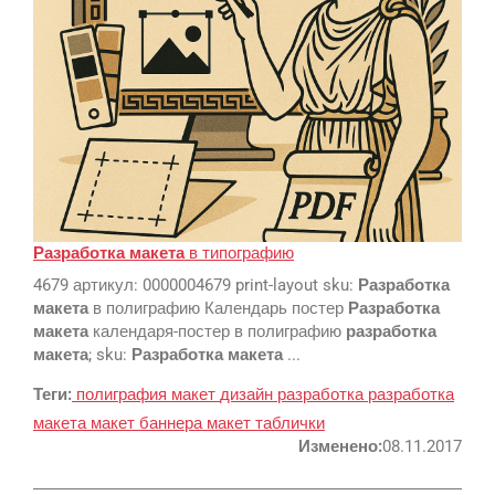
SEO
SMM
Разработка
макета
в типографию
4679 артикул: 0000004679 print-layout sku:
Разработка
Реклама и продвижение
макета
в полиграфию Календарь постер
Разработка
AI Automation
макета
календаря-постер в полиграфию
разработка
макета
; sku:
Разработка
макета
...
Разработка сайтов
Цифра и офсет
Теги:
полиграфия
макет
дизайн
разработка
разработка
CMS 1C-Bitrix
Широкий формат
макета
макет баннера
макет таблички
Телевидение
CRM Bitrix24
Сувениры и подарки
Изменено:
08.11.2017
Газеты
Шелкография
Аудио и звукозапись