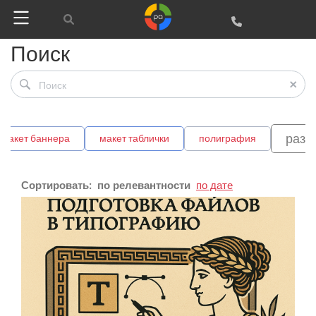
Поиск
разр
макет баннера
макет таблички
полиграфия
Сортировать:
по релевантности
по дате
Google
Яндекс
Вконтакте