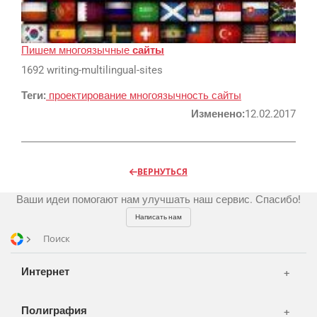
Реклама и продвижение
AI Automation
Пишем многоязычные
сайты
Разработка сайтов
Цифра и офсет
1692 writing-multilingual-sites
CMS 1C-Bitrix
Широкий формат
Теги:
проектирование
многоязычность
сайты
Телевидение
CRM Bitrix24
Сувениры и подарки
Изменено:
12.02.2017
Газеты
Шелкография
Аудио и звукозапись
Радио
Разное
Видео и видеосъёмка
ВЕРНУТЬСЯ
Магазины и ТЦ
Клиенты
Фото и графика
Ваши идеи помогают нам улучшать наш сервис. Спасибо!
OOH
Партнеры
Отзывы
Офисы
Написать нам
Транспорт
Поиск
Портфолио
Вакансии
Корзина
Публикации
Интернет
Вход
Новости
Написать тикет
Полиграфия
FAQ