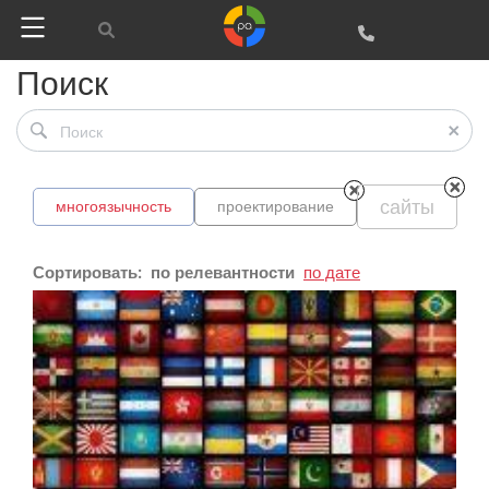
Поиск
Google
Яндекс
сайты
многоязычность
проектирование
Вконтакте
SEO
Сортировать:
по релевантности
по дате
SMM
Регистрация