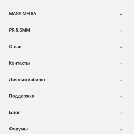
Информация
Разное
FAQ
MASS MEDIA
WEB и технологии
SEO & PR
PR & SMM
Печать и полиграфия
СМИ и оффлайн реклама
О нас
WEB-development
Контакты
Дизайн
Личный кабинет
Поддержка
Блог
Форумы