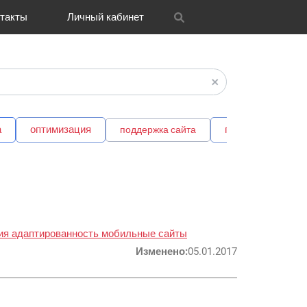
такты
Личный кабинет
itrix
графия
и графика
OH
Новости
Транспорт
CRM Bitrix24
Разное
FAQ
а
оптимизация
поисковая оптим
поддержка сайта
ия
адаптированность
мобильные сайты
Изменено:
05.01.2017