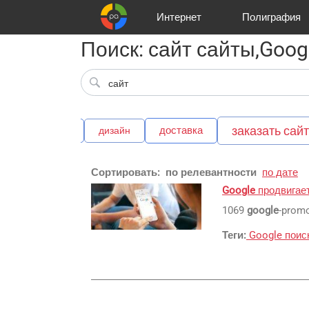
Интернет
Полиграфия
Поиск: сайт сайты,Goog
Клиенты
Реклама и продвижение
Цифра и офсет
Телевидение
Аудио и звукозапись
Партнеры
Офисы
Корзина
Газеты
Широки
A
заказать сайт
доставка
готовый сайт
дизайн
Сортировать:
по релевантности
по дате
Google
продвигае
1069
google
-promo
Теги:
Google
поис