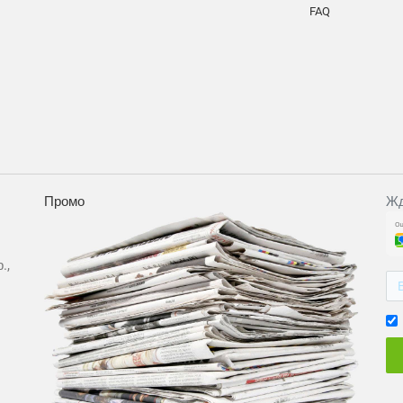
FAQ
Промо
Жд
.,