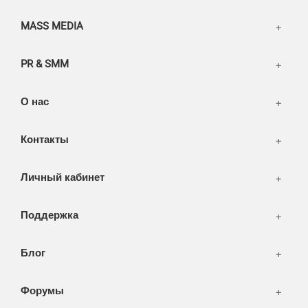
Разное
FAQ
MASS MEDIA
WEB и технологии
SEO & PR
PR & SMM
Печать и полиграфия
СМИ и оффлайн реклама
О нас
WEB-development
Контакты
Дизайн
Личный кабинет
Поддержка
Блог
Форумы