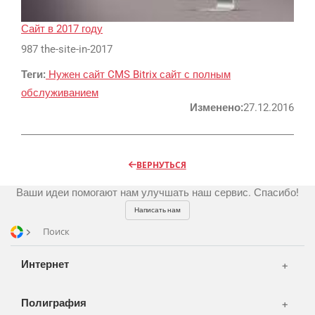
Реклама и продвижение
AI Automation
Сайт в 2017 году
987 the-site-in-2017
Разработка сайтов
Цифра и офсет
Теги:
Нужен сайт
CMS Bitrix
сайт с полным
CMS 1C-Bitrix
Широкий формат
обслуживанием
Телевидение
CRM Bitrix24
Сувениры и подарки
Изменено:
27.12.2016
Газеты
Шелкография
Аудио и звукозапись
Радио
Разное
Видео и видеосъёмка
ВЕРНУТЬСЯ
Магазины и ТЦ
Клиенты
Фото и графика
Ваши идеи помогают нам улучшать наш сервис. Спасибо!
OOH
Партнеры
Отзывы
Офисы
Написать нам
Транспорт
Поиск
Портфолио
Вакансии
Корзина
Публикации
Интернет
Вход
Новости
Написать тикет
Полиграфия
FAQ
Информация