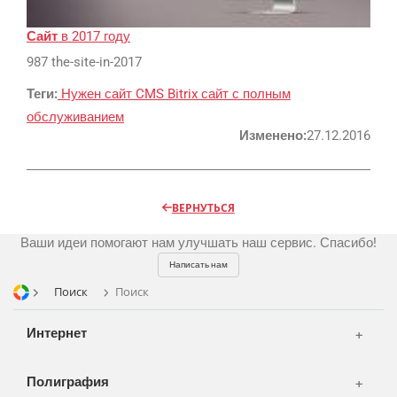
Реклама и продвижение
AI Automation
Сайт
в 2017 году
987 the-site-in-2017
Разработка сайтов
Цифра и офсет
Теги:
Нужен сайт
CMS Bitrix
сайт с полным
CMS 1C-Bitrix
Широкий формат
обслуживанием
Телевидение
CRM Bitrix24
Сувениры и подарки
Изменено:
27.12.2016
Газеты
Шелкография
Аудио и звукозапись
Радио
Разное
Видео и видеосъёмка
ВЕРНУТЬСЯ
Магазины и ТЦ
Customers
Фото и графика
Ваши идеи помогают нам улучшать наш сервис. Спасибо!
OOH
Partners
Kancelarije
Написать нам
Транспорт
Reviews
Поиск
Поиск
Publications
Korpa
Интернет
News
Moj nalog
Our works
Полиграфия