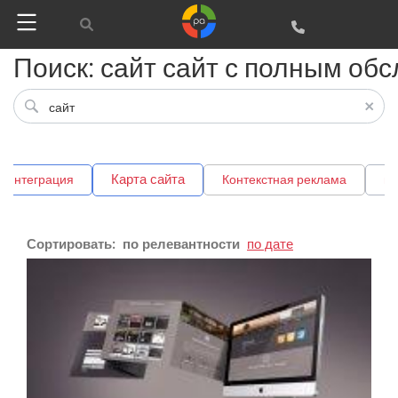
Поиск: сайт сайт с полным обс
Google
Яндекс
Вконтакте
Карта сайта
интеграция
Контекстная реклама
мо
SEO
SMM
Сортировать:
по релевантности
по дате