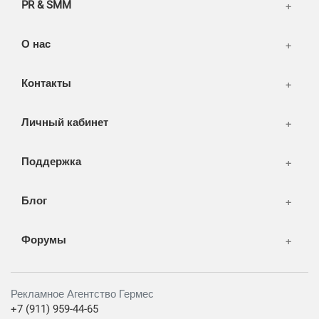
PR & SMM
Печать и полиграфия
СМИ и оффлайн реклама
О нас
WEB-development
Контакты
Дизайн
Личный кабинет
Поддержка
Блог
Форумы
Рекламное Агентство Гермес
+7 (911) 959-44-65