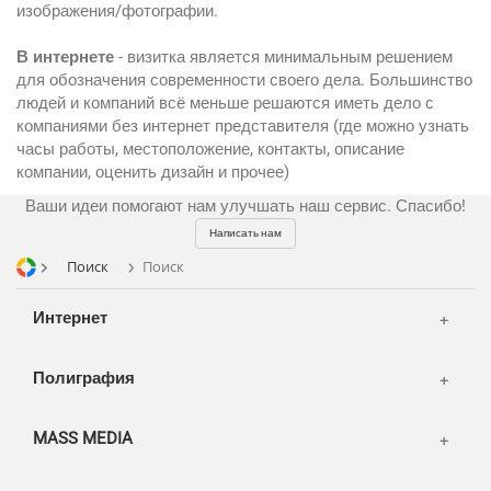
изображения/фотографии.
CMS 1C-Bitrix
Широкий формат
Телевидение
В интернете
- визитка является минимальным решением
CRM Bitrix24
Сувениры и подарки
для обозначения современности своего дела. Большинство
Газеты
людей и компаний всё меньше решаются иметь дело с
Шелкография
Аудио и звукозапись
компаниями без интернет представителя (где можно узнать
Радио
часы работы, местоположение, контакты, описание
Разное
Видео и видеосъёмка
компании, оценить дизайн и прочее)
Магазины и ТЦ
Клиенты
Фото и графика
Ваши идеи помогают нам улучшать наш сервис. Спасибо!
OOH
Партнеры
Отзывы
Офисы
Написать нам
Транспорт
Поиск
Поиск
Портфолио
Вакансии
Корзина
Публикации
Интернет
Вход
Новости
Написать тикет
Полиграфия
FAQ
Информация
Разное
FAQ
MASS MEDIA
WEB и технологии
SEO & PR