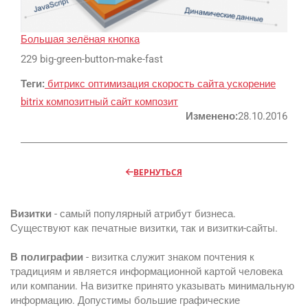
Google
Большая зелёная кнопка
Яндекс
229 big-green-button-make-fast
Вконтакте
Теги:
битрикс
оптимизация
скорость сайта
ускорение
SEO
bitrix
композитный сайт
композит
Изменено:
28.10.2016
SMM
ВЕРНУТЬСЯ
Регистрация
Визитки
- самый популярный атрибут бизнеса.
Существуют как печатные визитки, так и визитки-сайты.
В полиграфии
- визитка служит знаком почтения к
Реклама и продвижение
традициям и является информационной картой человека
AI Automation
или компании. На визитке принято указывать минимальную
информацию. Допустимы большие графические
Разработка сайтов
Цифра и офсет