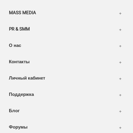
Информация
Разное
FAQ
MASS MEDIA
WEB и технологии
SEO & PR
PR & SMM
Печать и полиграфия
СМИ и оффлайн реклама
О нас
WEB-development
Контакты
Дизайн
Личный кабинет
Поддержка
Блог
Форумы