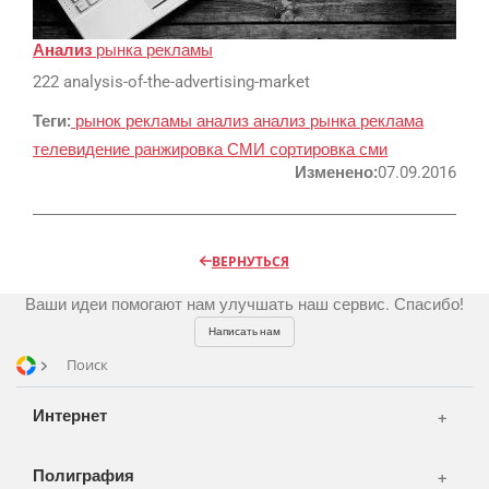
Реклама и продвижение
AI Automation
Анализ
рынка рекламы
222 analysis-of-the-advertising-market
Разработка сайтов
Цифра и офсет
Теги:
рынок рекламы
анализ
анализ рынка
реклама
CMS 1C-Bitrix
Широкий формат
телевидение
ранжировка СМИ
сортировка сми
Телевидение
CRM Bitrix24
Сувениры и подарки
Изменено:
07.09.2016
Газеты
Шелкография
Аудио и звукозапись
Радио
Разное
Видео и видеосъёмка
ВЕРНУТЬСЯ
Магазины и ТЦ
Клиенты
Фото и графика
Ваши идеи помогают нам улучшать наш сервис. Спасибо!
OOH
Партнеры
Отзывы
Офисы
Написать нам
Транспорт
Поиск
Портфолио
Вакансии
Корзина
Публикации
Интернет
Вход
Новости
Написать тикет
Полиграфия
FAQ