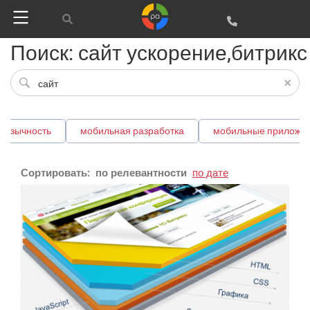
Поиск: сайт ускорение,битрикс
Google
Яндекс
оязычность
мобильная разработка
мобильные приложе
Вконтакте
SEO
Сортировать:
по релевантности
по дате
SMM