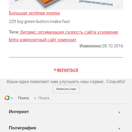
Реклама и продвижение
AI Automation
Большая зелёная кнопка
229 big-green-button-make-fast
Разработка сайтов
Цифра и офсет
Теги:
битрикс
оптимизация
скорость сайта
ускорение
CMS 1C-Bitrix
Широкий формат
bitrix
композитный сайт
композит
Телевидение
CRM Bitrix24
Сувениры и подарки
Изменено:
28.10.2016
Газеты
Шелкография
Аудио и звукозапись
Радио
Разное
Видео и видеосъёмка
ВЕРНУТЬСЯ
Магазины и ТЦ
Customers
Фото и графика
Ваши идеи помогают нам улучшать наш сервис. Спасибо!
OOH
Partners
Kancelarije
Написать нам
Транспорт
Reviews
Поиск
Поиск
Publications
Korpa
Интернет
News
Moj nalog
Our works
Полиграфия