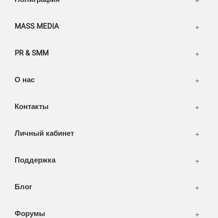
FAQ
Информация
Разное
FAQ
MASS MEDIA
WEB и технологии
SEO & PR
PR & SMM
Печать и полиграфия
СМИ и оффлайн реклама
О нас
WEB-development
Контакты
Дизайн
Личный кабинет
Поддержка
Блог
Форумы