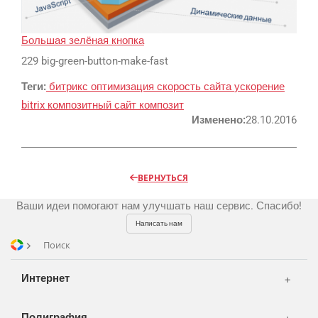
Реклама и продвижение
AI Automation
Большая зелёная кнопка
229 big-green-button-make-fast
Разработка сайтов
Цифра и офсет
Теги:
битрикс
оптимизация
скорость сайта
ускорение
CMS 1C-Bitrix
Широкий формат
bitrix
композитный сайт
композит
Телевидение
CRM Bitrix24
Сувениры и подарки
Изменено:
28.10.2016
Газеты
Шелкография
Аудио и звукозапись
Радио
Разное
Видео и видеосъёмка
ВЕРНУТЬСЯ
Магазины и ТЦ
Клиенты
Фото и графика
Ваши идеи помогают нам улучшать наш сервис. Спасибо!
OOH
Партнеры
Отзывы
Офисы
Написать нам
Транспорт
Поиск
Портфолио
Вакансии
Корзина
Публикации
Интернет
Вход
Новости
Написать тикет
Полиграфия