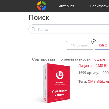
Интернет
Полиграфи
Поиск
Реклама и продвижение
Цифра и офсет
Телевидение
Customers
Аудио и звукозапись
Korpa
Partners
Газеты
Широки
A
1С-Битрикс
bitrix
Сортировать:
по релевантности
по дате
Лицензия CMS Bit
1699 артикул: 000
Теги:
CMS Bitrix
л