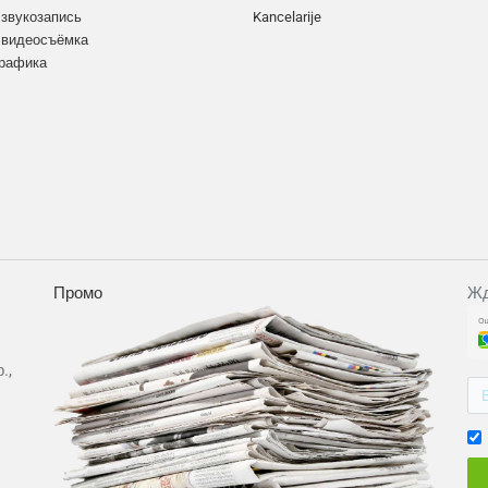
 звукозапись
Kancelarije
 видеосъёмка
графика
Промо
Жд
.,