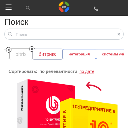
Поиск
bitrix
битрикс
1с
интеграция
системы учёт
Сортировать:
по релевантности
по дате
Google
Яндекс
Вконтакте
SEO
SMM