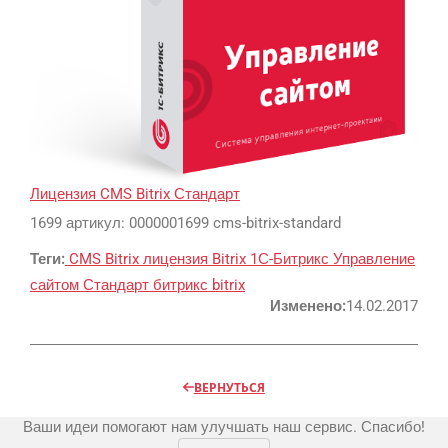
Регистрация
Реклама и продвижение
AI Automation
Лицензия CMS Bitrix Стандарт
1699 артикул: 0000001699 cms-bitrix-standard
Разработка сайтов
Цифра и офсет
Теги:
CMS Bitrix
лицензия Bitrix
1С-Битрикс
Управление
CMS 1C-Bitrix
Широкий формат
сайтом
Стандарт
битрикс
bitrix
Телевидение
CRM Bitrix24
Сувениры и подарки
Изменено:
14.02.2017
Газеты
Шелкография
Аудио и звукозапись
Радио
Разное
Видео и видеосъёмка
ВЕРНУТЬСЯ
Магазины и ТЦ
Клиенты
Фото и графика
Ваши идеи помогают нам улучшать наш сервис. Спасибо!
OOH
Партнеры