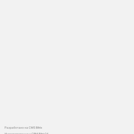
Разработано на CMS Bitrix
Интегрированно с CRM Bitrix24