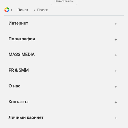
Отзывы
Офисы
Написать нам
Транспорт
Поиск
Поиск
Портфолио
Вакансии
Корзина
Публикации
Интернет
Вход
Новости
Написать тикет
Полиграфия
FAQ
Информация
Разное
FAQ
MASS MEDIA
WEB и технологии
SEO & PR
PR & SMM
Печать и полиграфия
СМИ и оффлайн реклама
О нас
WEB-development
Контакты
Дизайн
Личный кабинет