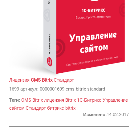
SMM
Регистрация
Реклама и продвижение
AI Automation
Лицензия
CMS Bitrix
Стандарт
1699 артикул: 0000001699 cms-bitrix-standard
Разработка сайтов
Цифра и офсет
Теги:
CMS Bitrix
лицензия Bitrix
1С-Битрикс
Управление
CMS 1C-Bitrix
Широкий формат
сайтом
Стандарт
битрикс
bitrix
Телевидение
CRM Bitrix24
Сувениры и подарки
Изменено:
14.02.2017
Газеты
Шелкография
Аудио и звукозапись
Радио
Разное
Видео и видеосъёмка