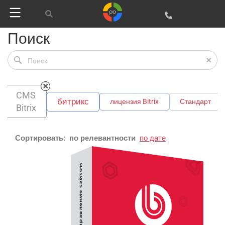
Поиск
CMS
битрикс
лицензия Bitrix
Стандарт
Bitrix
Сортировать:
по релевантности
по дате
Google
Яндекс
Вконтакте
SEO