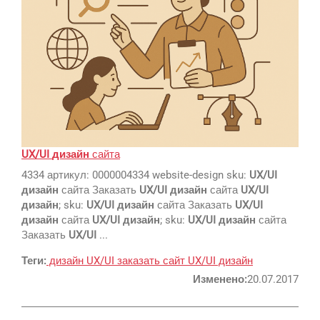
SEO
SMM
Регистрация
UX/UI
дизайн
сайта
4334 артикул: 0000004334 website-design sku:
UX/UI
Реклама и продвижение
дизайн
сайта Заказать
UX/UI
дизайн
сайта
UX/UI
AI Automation
дизайн
; sku:
UX/UI
дизайн
сайта Заказать
UX/UI
дизайн
сайта
UX/UI
дизайн
; sku:
UX/UI
дизайн
сайта
Разработка сайтов
Цифра и офсет
Заказать
UX/UI
...
CMS 1C-Bitrix
Широкий формат
Теги:
дизайн
UX/UI
заказать сайт
UX/UI дизайн
Телевидение
CRM Bitrix24
Сувениры и подарки
Изменено:
20.07.2017
Газеты
Шелкография
Аудио и звукозапись
Радио