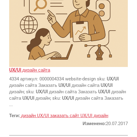
SEO
SMM
Регистрация
UX/UI
дизайн сайта
4334 артикул: 0000004334 website-design sku:
UX/UI
Реклама и продвижение
дизайн сайта Заказать
UX/UI
дизайн сайта
UX/UI
AI Automation
дизайн; sku:
UX/UI
дизайн сайта Заказать
UX/UI
дизайн
сайта
UX/UI
дизайн; sku:
UX/UI
дизайн сайта Заказать
Разработка сайтов
Цифра и офсет
...
CMS 1C-Bitrix
Широкий формат
Теги:
дизайн
UX/UI
заказать сайт
UX/UI дизайн
Телевидение
CRM Bitrix24
Сувениры и подарки
Изменено:
20.07.2017
Газеты
Шелкография
Аудио и звукозапись