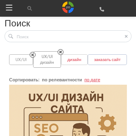
Поиск
UX/UI
UX/UI
дизайн
заказать сайт
дизайн
Сортировать:
по релевантности
по дате
Google
Яндекс
Вконтакте