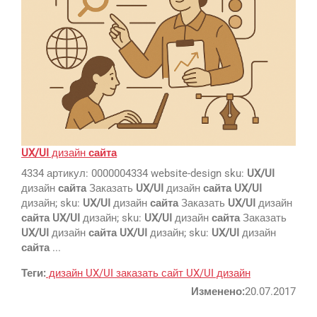
Вконтакте
SEO
SMM
Регистрация
UX/UI
дизайн
сайта
4334 артикул: 0000004334 website-design sku:
UX/UI
дизайн
сайта
Заказать
UX/UI
дизайн
сайта
UX/UI
Реклама и продвижение
дизайн; sku:
UX/UI
дизайн
сайта
Заказать
UX/UI
дизайн
AI Automation
сайта
UX/UI
дизайн; sku:
UX/UI
дизайн
сайта
Заказать
UX/UI
дизайн
сайта
UX/UI
дизайн; sku:
UX/UI
дизайн
Разработка сайтов
Цифра и офсет
сайта
...
CMS 1C-Bitrix
Широкий формат
Теги:
дизайн
UX/UI
заказать сайт
UX/UI дизайн
Телевидение
CRM Bitrix24
Сувениры и подарки
Изменено:
20.07.2017
Газеты
Шелкография