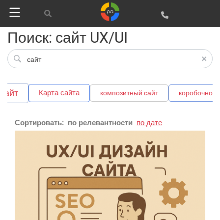
Поиск: сайт UX/UI
 сайт
Карта сайта
композитный сайт
коробочное
Сортировать:
по релевантности
по дате
Google
Яндекс