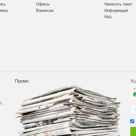
ись
Офисы
Написать тикет
ёмка
Вакансии
Информация
FAQ
Промо
Жд
.,