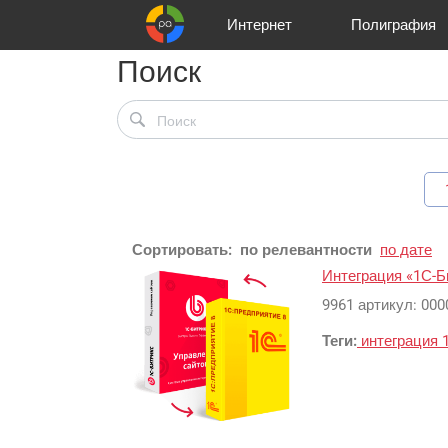
Интернет
Полиграфия
Поиск
Клиенты
Реклама и продвижение
Цифра и офсет
Телевидение
Аудио и звукозапись
Партнеры
Офисы
Корзина
Газеты
Широки
A
Сортировать:
по релевантности
по дате
Интеграция «1С-Б
9961 артикул: 0000
Теги:
интеграция