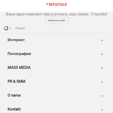
Разное
Видео и видеосъёмка
ВЕРНУТЬСЯ
Магазины и ТЦ
Customers
Фото и графика
Ваши идеи помогают нам улучшать наш сервис. Спасибо!
OOH
Partners
Kancelarije
Написать нам
Транспорт
Reviews
Поиск
Publications
Korpa
Интернет
News
Moj nalog
Our works
Полиграфия
MASS MEDIA
PR & SMM
O nama
Kontakt