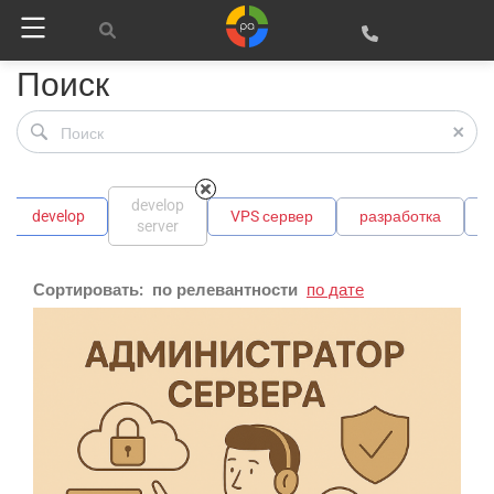
Поиск
develop
develop
VPS сервер
разработка
server
Сортировать:
по релевантности
по дате
Google
Яндекс
Вконтакте