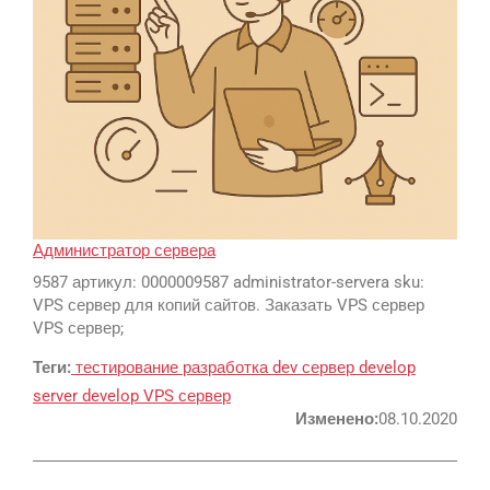
SEO
SMM
Администратор сервера
Реклама и продвижение
9587 артикул: 0000009587 administrator-servera sku:
AI Automation
VPS сервер для копий сайтов. Заказать VPS сервер
VPS сервер;
Разработка сайтов
Цифра и офсет
Теги:
тестирование
разработка
dev сервер
develop
CMS 1C-Bitrix
Широкий формат
server
develop
VPS сервер
Телевидение
CRM Bitrix24
Сувениры и подарки
Изменено:
08.10.2020
Газеты
Шелкография
Аудио и звукозапись
Радио