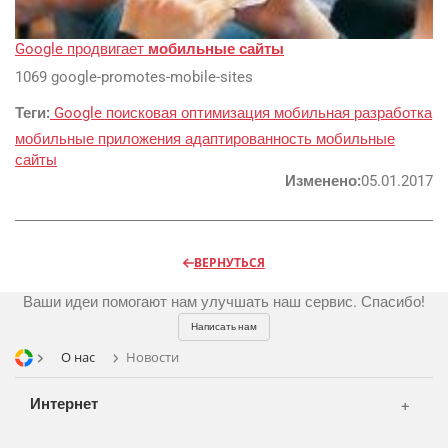
Google продвигает
мобильные сайты
Реклама и продвижение
AI Automation
1069 google-promotes-mobile-sites
Разработка сайтов
Цифра и офсет
Теги:
Google
поисковая оптимизация
мобильная разработка
мобильные приложения
адаптированность
мобильные
CMS 1C-Bitrix
Широкий формат
сайты
Телевидение
CRM Bitrix24
Сувениры и подарки
Изменено:
05.01.2017
Газеты
Шелкография
Аудио и звукозапись
Радио
Разное
Видео и видеосъёмка
ВЕРНУТЬСЯ
Магазины и ТЦ
Фото и графика
Ваши идеи помогают нам улучшать наш сервис. Спасибо!
OOH
Написать нам
Транспорт
О нас
Новости
Интернет