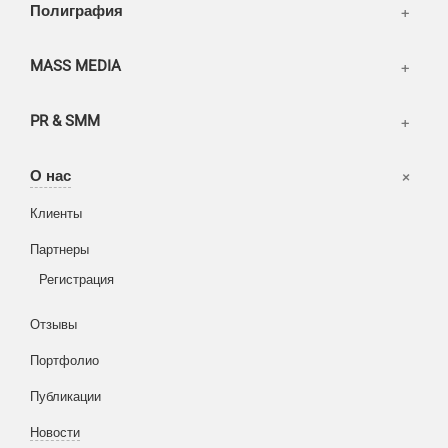
Полиграфия
MASS MEDIA
PR & SMM
Офисы
О нас
Вакансии
Клиенты
Корзина
Партнеры
Вход
Написать тикет
Регистрация
Информация
Отзывы
Разное
FAQ
Портфолио
WEB и технологии
SEO & PR
Публикации
Печать и полиграфия
Новости