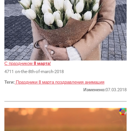
С праздником
8 марта
!
4711 on-the-8th-of-march-2018
Google
Теги:
Праздники
8 марта
поздравления
анимация
Яндекс
Изменено:
07.03.2018
Вконтакте
SEO
SMM