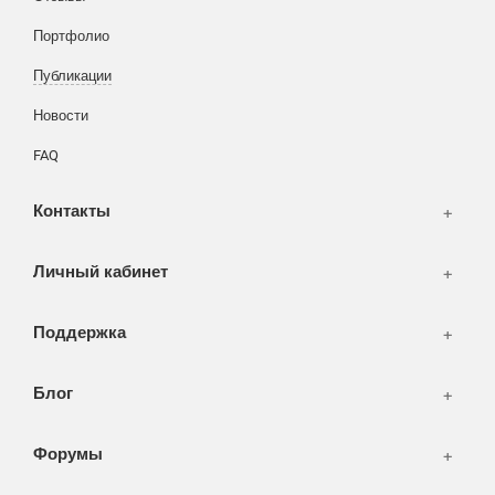
Разное
FAQ
Портфолио
WEB и технологии
SEO & PR
Публикации
Печать и полиграфия
Новости
СМИ и оффлайн реклама
FAQ
WEB-development
Контакты
Дизайн
Личный кабинет
Поддержка
Блог
Форумы