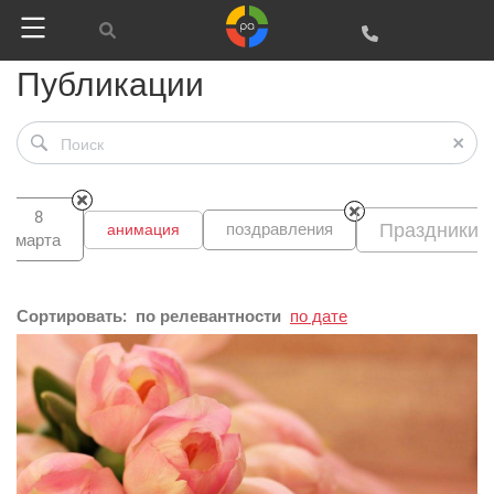
Публикации
8
Праздники
поздравления
анимация
марта
Сортировать:
по релевантности
по дате