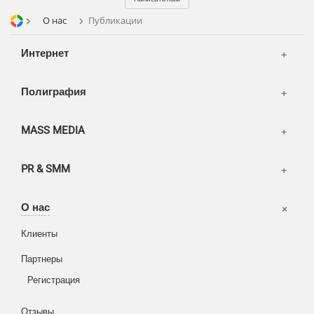
Транспорт
О нас
Публикации
Интернет
Полиграфия
MASS MEDIA
PR & SMM
Офисы
О нас
Вакансии
Клиенты
Корзина
Партнеры
Вход
Написать тикет
Регистрация
Информация
Отзывы