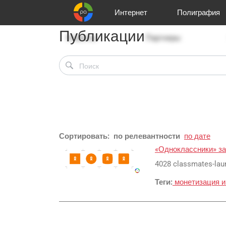
Интернет
Полиграфия
Публикации
Клиенты
Реклама и продвижение
Цифра и офсет
Телевидение
Аудио и звукозапись
Партнеры
Офисы
Корзина
Газеты
Широки
A
Сортировать:
по релевантности
по дате
«Одноклассники» за
4028 classmates-lau
Теги:
монетизация
и