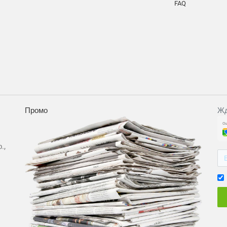
FAQ
Промо
Жд
.,