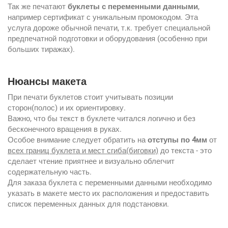
Так же печатают
буклеты с переменными данными
,
например сертификат с уникальным промокодом. Эта
услуга дороже обычной печати, т.к. требует специальной
предпечатной подготовки и оборудования (особенно при
больших тиражах).
Нюансы макета
При печати буклетов стоит учитывать позиции
сторон(полос) и их ориентировку.
Важно, что бы текст в буклете читался логично и без
бесконечного вращения в руках.
Особое внимание следует обратить на
отступы по 4мм
от
всех границ буклета и мест сгиба(биговки)
до текста - это
сделает чтение приятнее и визуально облегчит
содержательную часть.
Для заказа буклета с переменными данными необходимо
указать в макете место их расположения и предоставить
список переменных данных для подстановки.