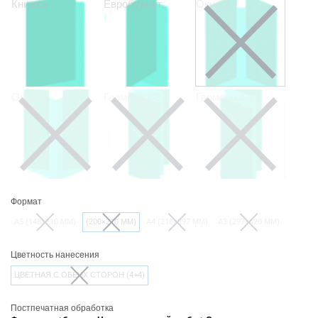
Книжка
Евробуклет
Окно 2
Окно 3
Гармошка 3
Гармошка 4
Формат
А5 (148×210 ММ)
(200×210 ММ)
A4 (210×297 ММ)
А3 (297×420 ММ)
Цветность нанесения
ЦВЕТНАЯ С ОБЕИХ СТОРОН (4+4)
Постпечатная обработка