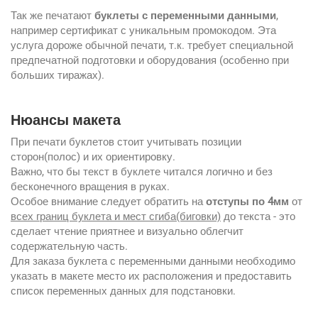
Так же печатают
буклеты с переменными данными
,
например сертификат с уникальным промокодом. Эта
услуга дороже обычной печати, т.к. требует специальной
предпечатной подготовки и оборудования (особенно при
больших тиражах).
Нюансы макета
При печати буклетов стоит учитывать позиции
сторон(полос) и их ориентировку.
Важно, что бы текст в буклете читался логично и без
бесконечного вращения в руках.
Особое внимание следует обратить на
отступы по 4мм
от
всех границ буклета и мест сгиба(биговки)
до текста - это
сделает чтение приятнее и визуально облегчит
содержательную часть.
Для заказа буклета с переменными данными необходимо
указать в макете место их расположения и предоставить
список переменных данных для подстановки.