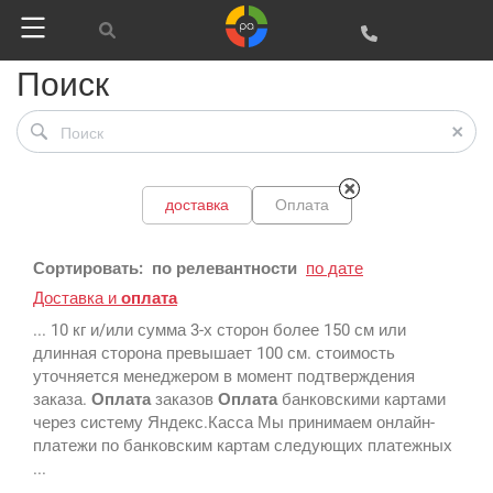
Поиск
доставка
Оплата
Сортировать:
Google
по релевантности
по дате
Доставка и
оплата
Яндекс
... 10 кг и/или сумма 3-х сторон более 150 см или
Вконтакте
длинная сторона превышает 100 см. стоимость
уточняется менеджером в момент подтверждения
SEO
заказа.
Оплата
заказов
Оплата
банковскими картами
через систему Яндекс.Касса Мы принимаем онлайн-
SMM
платежи по банковским картам следующих платежных
...