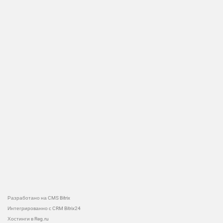
Разработано на CMS Bitrix
Интегрированно с CRM Bitrix24
Хостинги в Reg.ru