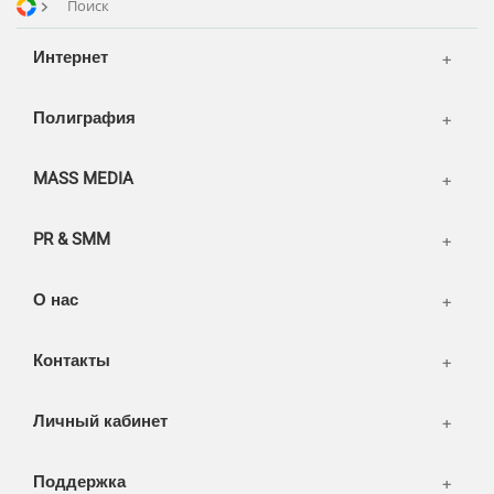
Поиск
Портфолио
Вакансии
Корзина
Публикации
Интернет
Вход
Новости
Написать тикет
Полиграфия
FAQ
Информация
Разное
FAQ
MASS MEDIA
WEB и технологии
SEO & PR
PR & SMM
Печать и полиграфия
СМИ и оффлайн реклама
О нас
WEB-development
Контакты
Дизайн
Личный кабинет
Поддержка