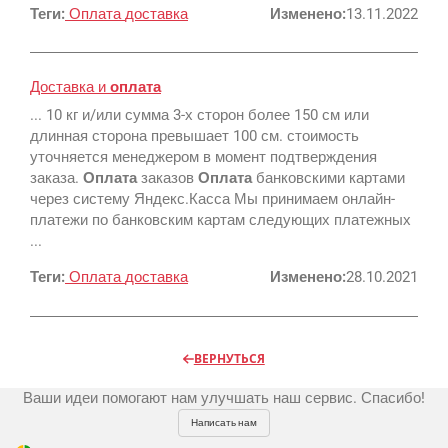
Теги:
Оплата
доставка
Изменено:
13.11.2022
Регистрация
Доставка и
оплата
... 10 кг и/или сумма 3-х сторон более 150 см или
длинная сторона превышает 100 см. стоимость
Реклама и продвижение
уточняется менеджером в момент подтверждения
AI Automation
заказа.
Оплата
заказов
Оплата
банковскими картами
через систему Яндекс.Касса Мы принимаем онлайн-
Разработка сайтов
Цифра и офсет
платежи по банковским картам следующих платежных
CMS 1C-Bitrix
...
Широкий формат
Телевидение
CRM Bitrix24
Теги:
Сувениры и подарки
Оплата
доставка
Изменено:
28.10.2021
Газеты
Шелкография
Аудио и звукозапись
Радио
Разное
Видео и видеосъёмка
ВЕРНУТЬСЯ
Магазины и ТЦ
Клиенты
Фото и графика
Ваши идеи помогают нам улучшать наш сервис. Спасибо!
OOH
Партнеры
Отзывы
Офисы
Написать нам
Транспорт