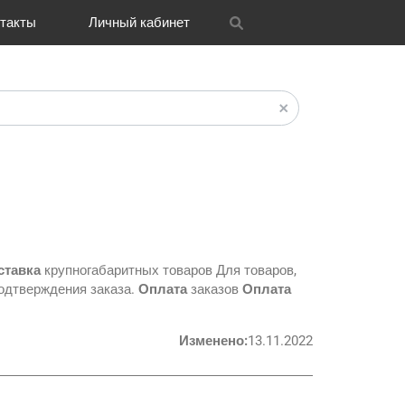
такты
Личный кабинет
itrix
графия
и графика
OH
Новости
Транспорт
CRM Bitrix24
Разное
FAQ
ставка
крупногабаритных товаров Для товаров,
подтверждения заказа.
Оплата
заказов
Оплата
Изменено:
13.11.2022