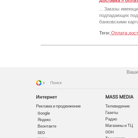
Доставка
и
опла
... Заказы имеющ
подпадающих под 
банковскими карта
Теги:
Оплата
дос
Ваши
Поиск
Интернет
MASS MEDIA
Реклама и продвижение
Телевидение
Газеты
Google
Радио
Яндекс
Магазины и ТЦ
Вконтакте
OOH
SEO