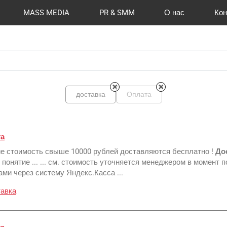
MASS MEDIA
PR & SMM
О нас
Кон
й формат
I Automation
Отзывы
Радио
Видео и видеосъёмка
Сувениры и подарки
Портфолио
Разработка сайтов
Магазины и ТЦ
Вакансии
Вход
Публикации
CMS 1C-B
Шелко
Фото 
O
доставка
Оплата
та
ие стоимость свыше 10000 рублей доставляются бесплатно !
До
понятие ... ... см. стоимость уточняется менеджером в момент 
ми через систему Яндекс.Касса ...
тавка